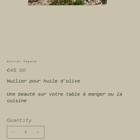
Huilier Topaze
Price
€45.00
Huilier pour huile d'olive
Une beauté sur votre table à manger ou la
cuisine
Quantity