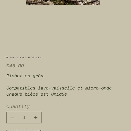
Pichet Perle Grise
Price
€45.00
Pichet en grès
Compatibles lave-vaisselle et micro-onde
Chaque pièce est unique
Quantity